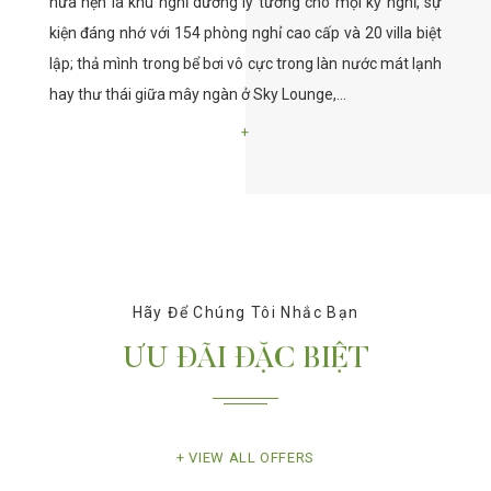
hứa hẹn là khu nghỉ dưỡng lý tưởng cho mọi kỳ nghỉ, sự
kiện đáng nhớ với 154 phòng nghỉ cao cấp và 20 villa biệt
lập; thả mình trong bể bơi vô cực trong làn nước mát lạnh
hay thư thái giữa mây ngàn ở Sky Lounge,…
Hãy Để Chúng Tôi Nhắc Bạn
ƯU ĐÃI ĐẶC BIỆT
VIEW ALL OFFERS