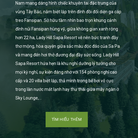
Nam mang dáng hình chiếc khuyên tai đặc trưng của
vùng Tây Bắc, nằm biệt lập trên đỉnh đồi đối diện ga cáp
treo Fansipan. Sở hữu tầm nhìn bao trọn khung cảnh
đỉnh núi Fansipan hùng vỹ, giữa không gian xanh rộng
hơn 22 ha, Lady Hill Sapa Resort vẽ nên bức tranh đầy
thơ mộng, hòa quyện giữa sắc màu độc đáo của Sa Pa
và mang đến hơi thở đương đại đầy sức sống. Lady Hill
Sapa Resort hứa hẹn là khu nghỉ dưỡng lý tưởng cho
mọi kỳ nghỉ, sự kiện đáng nhớ với 154 phòng nghỉ cao
cấp và 20 villa biệt lập; thả mình trong bể bơi vô cực
trong làn nước mát lạnh hay thư thái giữa mây ngàn ở
Sky Lounge,…
TÌM HIỂU THÊM