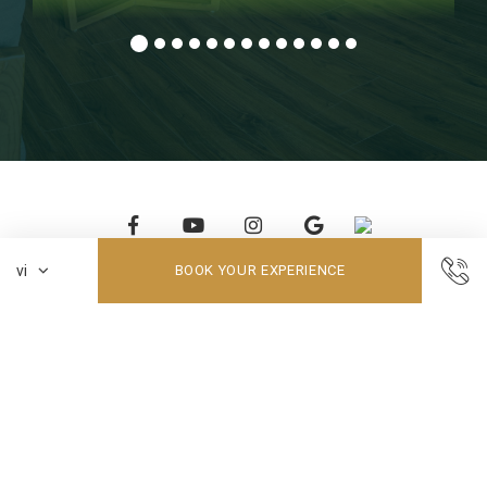
BOOK YOUR EXPERIENCE
Tổ 4, Phường SaPa, Tỉnh Lào Cai
Phone: (+84) (214) 37 83 888
For wellness service reservations or inquiries, please contact us via
WhatsApp at +84 855 800 135.
Email: reservation@ladyhillsaparesort.com