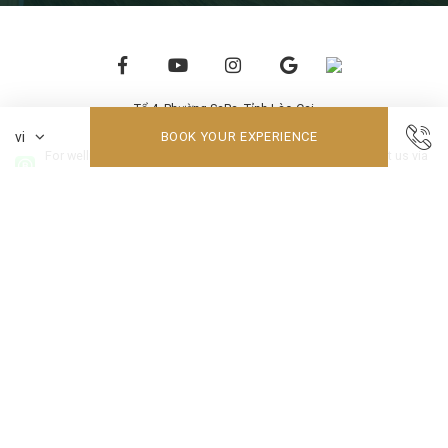
Tổ 4, Phường SaPa, Tỉnh Lào Cai
Phone: (+84) (214) 37 83 888
BOOK YOUR EXPERIENCE
For wellness service reservations or inquiries, please contact us via
WhatsApp at +84 855 800 135.
Email: reservation@ladyhillsaparesort.com