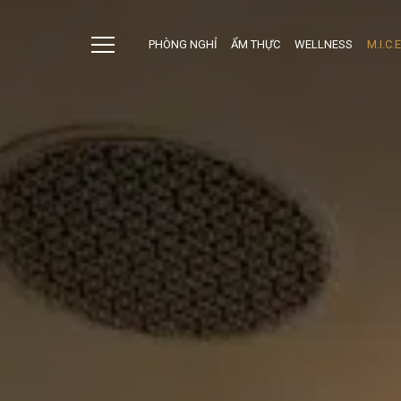
PHÒNG NGHỈ
ẨM THỰC
WELLNESS
M.I.C.E