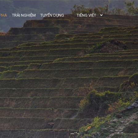
TIẾNG VIỆT
PHÁ
TRẢI NGHIỆM
TUYỂN DỤNG