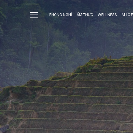
PHÒNG NGHỈ
ẨM THỰC
WELLNESS
M.I.C.E