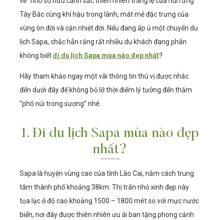
về” nhờ sở hữu cảnh sắc thiên nhiên tráng lệ của núi rừng
Tây Bắc cùng khí hậu trong lành, mát mẻ đặc trưng của
vùng ôn đới và cận nhiệt đới. Nếu đang ấp ủ một chuyến du
lịch Sapa, chắc hẳn rằng rất nhiều du khách đang phân
không biết
đi du lịch Sapa mùa nào đẹp nhất
?
Hãy tham khảo ngay một vài thông tin thú vị được nhắc
đến dưới đây để không bỏ lỡ thời điểm lý tưởng đến thăm
“phố núi trong sương” nhé.
1. Đi du lịch Sapa mùa nào đẹp
nhất?
Sapa là huyện vùng cao của tỉnh Lào Cai, nằm cách trung
tâm thành phố khoảng 38km. Thị trấn nhỏ xinh đẹp này
tọa lạc ở độ cao khoảng 1500 – 1800 mét so với mực nước
biển, nơi đây được thiên nhiên ưu ái ban tặng phong cảnh