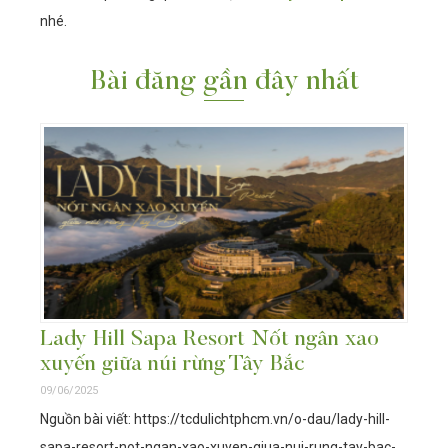
nhé.
Bài đăng gần đây nhất
Lady Hill Sapa Resort Nốt ngân xao
xuyến giữa núi rừng Tây Bắc
09/06/2025
Nguồn bài viết: https://tcdulichtphcm.vn/o-dau/lady-hill-
sapa-resort-not-ngan-xao-xuyen-giua-nui-rung-tay-bac-