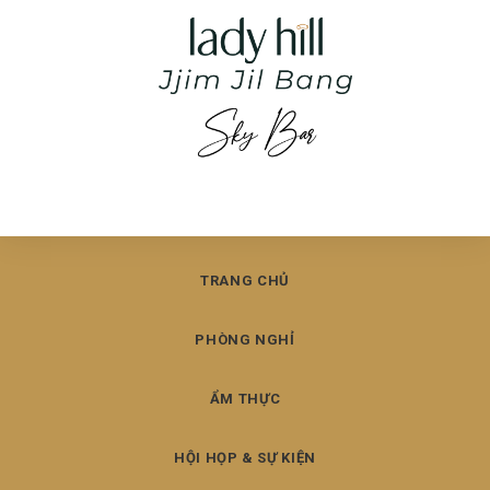
TRANG CHỦ
PHÒNG NGHỈ
ẨM THỰC
HỘI HỌP & SỰ KIỆN