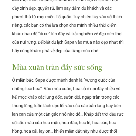
đầy xinh đẹp, quyến rũ, làm say đắm du khách và các
phượt thủ từ mọi miền Tổ quốc. Tuy nhiên tùy vào sở thích
riêng, các bạn có thể lựa chọn cho mình nhiều thời điểm
khác nhau để “di cư” lên đây và trải nghiệm vẻ đẹp nên thơ
của núi rừng. Để biết du lịch Sapa vào mùa nào đẹp nhất thì
hãy cùng khám phá vẻ đẹp của từng mùa nhé.
Mùa xuân tràn đầy sức sống
Ở miền bắc, Sapa được mệnh danh là “vương quốc của
những loài hoa”. Vào mùa xuân, hoa cỏ ở nơi đây nhiều vô
kể, mọc khắp các lưng dốc, sườn đồi, ngập tràn trong các
thung lũng, luồn lách dọc lối vào của các bản làng hay bên
lan can của một căn gác nhỏ nào đó… Khắp đất trời đều rực
sỡ sắc màu của hoa mận, hoa đào, hoa lê, hoa cúc, hoa
hồng, hoa cải, lay ơn… khiến miền đất này như được thổi