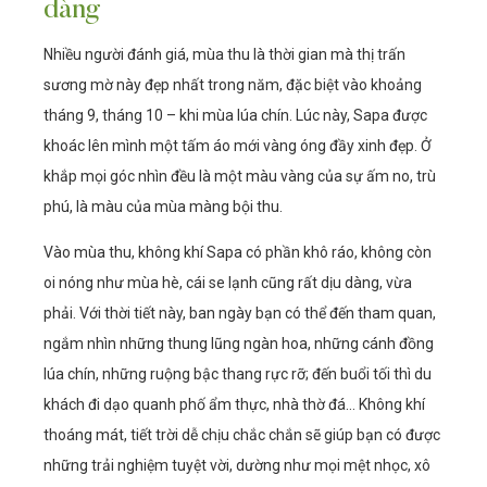
dàng
Nhiều người đánh giá, mùa thu là thời gian mà thị trấn
sương mờ này đẹp nhất trong năm, đặc biệt vào khoảng
tháng 9, tháng 10 – khi mùa lúa chín. Lúc này, Sapa được
khoác lên mình một tấm áo mới vàng óng đầy xinh đẹp. Ở
khắp mọi góc nhìn đều là một màu vàng của sự ấm no, trù
phú, là màu của mùa màng bội thu.
Vào mùa thu, không khí Sapa có phần khô ráo, không còn
oi nóng như mùa hè, cái se lạnh cũng rất dịu dàng, vừa
phải. Với thời tiết này, ban ngày bạn có thể đến tham quan,
ngắm nhìn những thung lũng ngàn hoa, những cánh đồng
lúa chín, những ruộng bậc thang rực rỡ; đến buổi tối thì du
khách đi dạo quanh phố ẩm thực, nhà thờ đá… Không khí
thoáng mát, tiết trời dễ chịu chắc chắn sẽ giúp bạn có được
những trải nghiệm tuyệt vời, dường như mọi mệt nhọc, xô