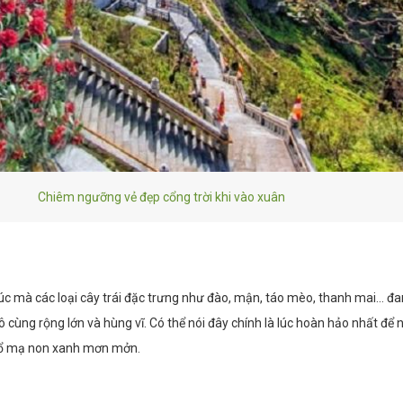
Chiêm ngưỡng vẻ đẹp cổng trời khi vào xuân
 lúc mà các loại cây trái đặc trưng như đào, mận, táo mèo, thanh mai… đ
ô cùng rộng lớn và hùng vĩ. Có thể nói đây chính là lúc hoàn hảo nhất để
trổ mạ non xanh mơn mởn.