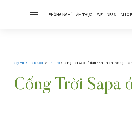
PHÒNG NGHỈ
ẨM THỰC
WELLNESS
M.I.C.E
Lady Hill Sapa Resort
>
Tin Tức
>
Cổng Trời Sapa ở đâu? Khám phá vẻ đẹp trán
Cổng Trời Sapa ở