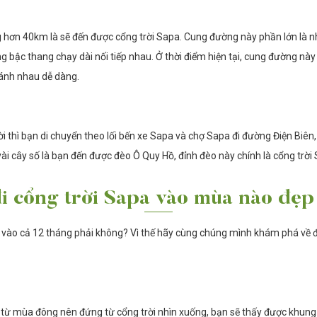
g hơn 40km là sẽ đến được cổng trời Sapa. Cung đường này phần lớn là
 bậc thang chạy dài nối tiếp nhau. Ở thời điểm hiện tại, cung đường nà
ránh nhau dễ dàng.
 thì bạn di chuyển theo lối bến xe Sapa và chợ Sapa đi đường Điện Biên,
vài cây số là bạn đến được đèo Ô Quy Hồ, đỉnh đèo này chính là cổng tr
i cổng trời Sapa vào mùa nào đẹp
vào cả 12 tháng phải không? Vì thế hãy cùng chúng mình khám phá về đẹp
từ mùa đông nên đứng từ cổng trời nhìn xuống, bạn sẽ thấy được khung